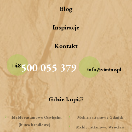
Blog
Inspiracje
Kontakt
500 055 379
+48
info@vimine.pl
Gdzie kupić?
Meble rattanowe Oświęcim
Meble rattanowe Gdańsk
(biuro handlowe)
Meble rattanowe Wrocław