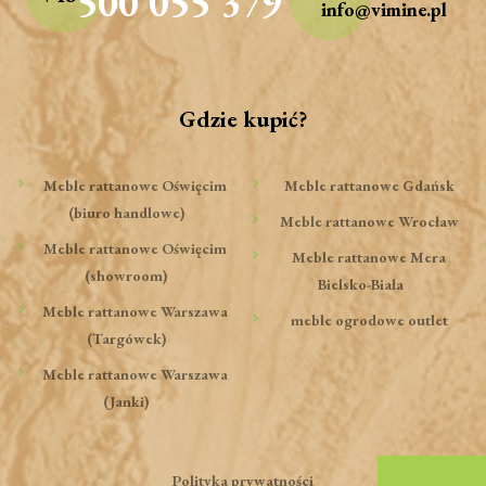
500 055 379
info@vimine.pl
Gdzie kupić?
Meble rattanowe Oświęcim
Meble rattanowe Gdańsk
(biuro handlowe)
Meble rattanowe Wrocław
Meble rattanowe Oświęcim
Meble rattanowe Mera
(showroom)
Bielsko-Biała
Meble rattanowe Warszawa
meble ogrodowe outlet
(Targówek)
Meble rattanowe Warszawa
(Janki)
Polityka prywatności