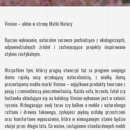
Vimine – ukłon w stronę Matki Natury
Ręczne wykonanie, naturalne surowce pochodzące z ekologicznych,
odpowiedzialnych źródeł i zachwycające projekty inspirowane
stylem rustykalnym.
Wszystkim tym, którzy pragną stworzyć tuż za progiem swojego
domu rajską oazę urzekającą naturalnością, z wielką dumą
prezentujemy meble marki Vimine – wyjątkowe produkty tworzone z
pasją i rzemieślniczą pieczołowitością. Każda sofa, krzesło, fotel czy
huśtawka składające się na kolekcję Vimine wykonane jest w całości
ręcznie. Wzbogacając swój taras czy balkon o meble z naturalnego
rattanu i drewna tekowego, zyskujesz piękną ozdobę przestrzeni
oraz komfortowe wyposażenie, które w nienagannym stanie będzie
służyć przez długie lata. Co ważne, zastąpienie standardowych mebli