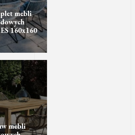
let mebli
odowych
ES 160x160
aw mebli
sowych