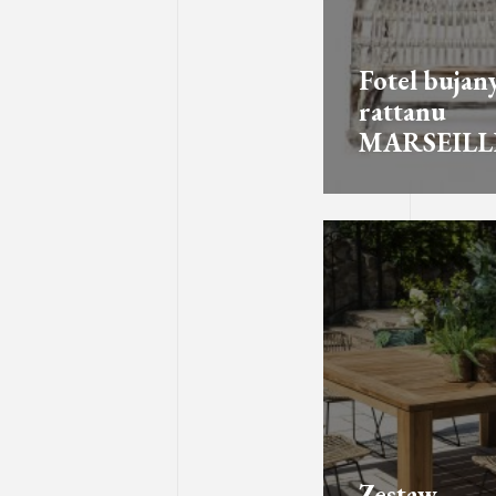
Fotel bujany
rattanu
MARSEILL
Zestaw