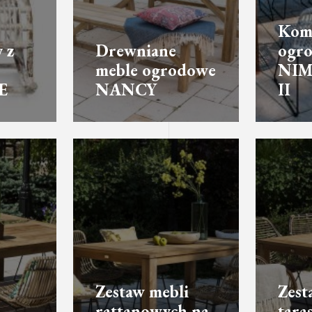
Komp
 z
Drewniane
ogr
meble ogrodowe
NIM
E
NANCY
II
Zestaw mebli
Zest
rattanowych na
tara