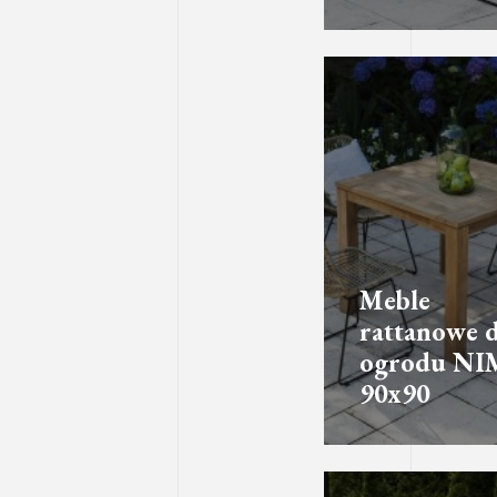
Meble
rattanowe 
ogrodu NI
90x90