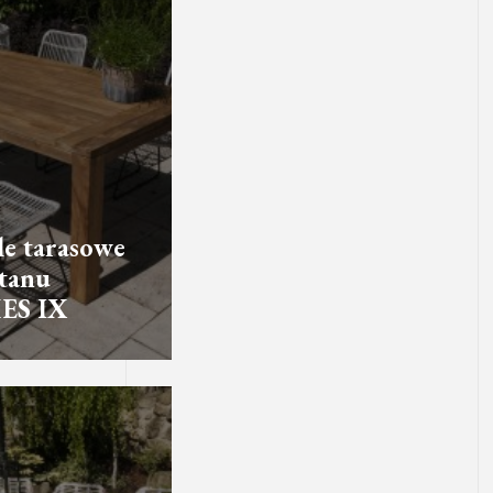
e tarasowe
ttanu
ES IX