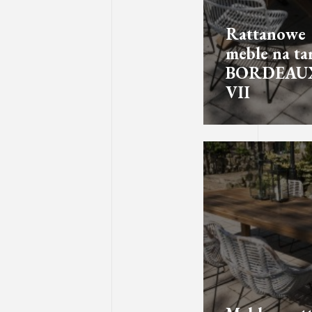
Rattanowe
meble na ta
BORDEAU
VII