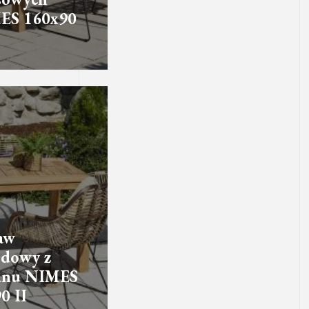
ES 160x90
aw
dowy z
tanu NIMES
0 II