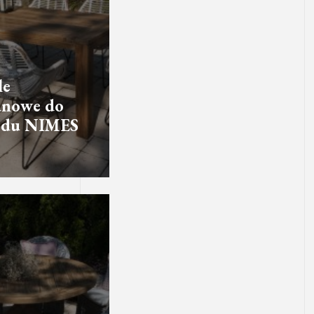
le
anowe do
odu NIMES