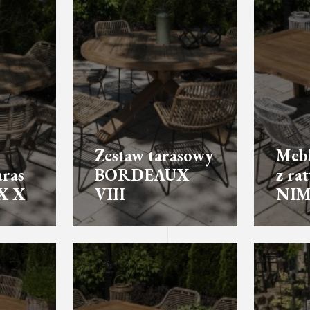
Zestaw tarasowy
Mebl
aras
BORDEAUX
z ra
X X
VIII
NIM