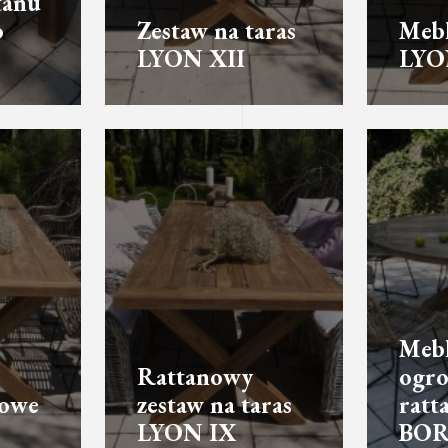
tanu
o
Zestaw na taras
Mebl
LYON XII
LYO
Meb
Rattanowy
ogro
sowe
zestaw na taras
ratt
LYON IX
BOR