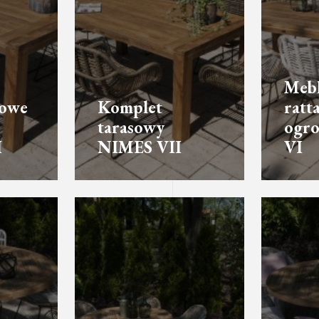
Meb
sowe
Komplet
ratt
tarasowy
ogr
I
NIMES VII
VI