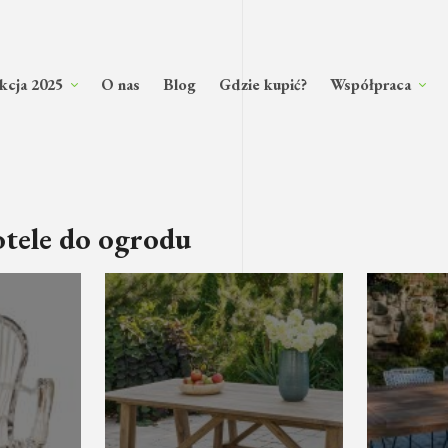
kcja 2025
O nas
Blog
Gdzie kupić?
Współpraca
otele do ogrodu