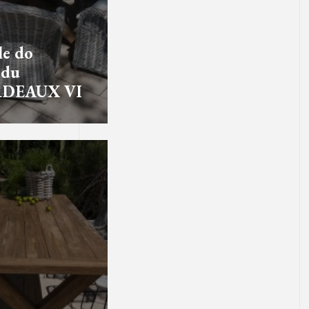
e do
odu
DEAUX VI