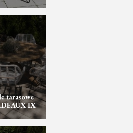
e tarasowe
DEAUX IX