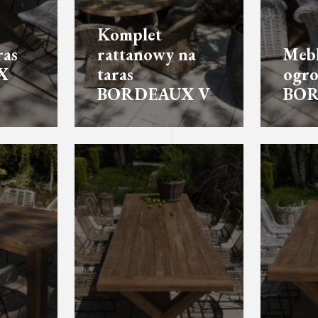
Komplet
ras
rattanowy na
Mebl
X
taras
ogr
BORDEAUX V
BOR