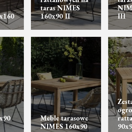
taras NIMES
NIM
x160
160x90 II
III
Zest
ogro
x90
Meble tarasowe
rat
NIMES 160x90
90x9