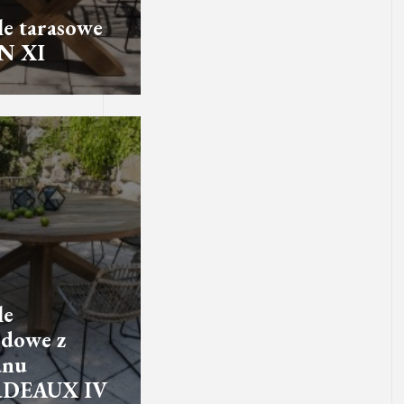
e tarasowe
N XI
le
dowe z
anu
DEAUX IV