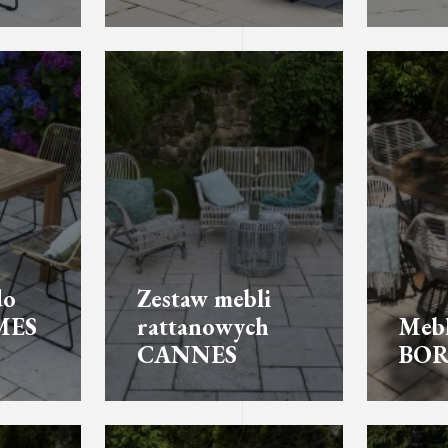
do
Zestaw mebli
MES
rattanowych
Mebl
CANNES
BOR