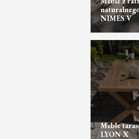
Meble z rat
naturalneg
NIMES V
Meble tara
LYON X