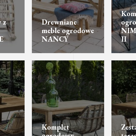
Komp
 z
Drewniane
ogr
meble ogrodowe
NIM
E
NANCY
II
Komplet
Zest
ogrodowy
tara