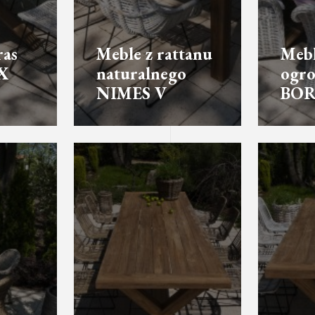
ras
Meble z rattanu
Mebl
X
naturalnego
ogr
NIMES V
BOR