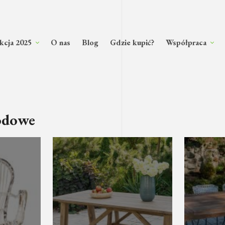
kcja 2025
O nas
Blog
Gdzie kupić?
Współpraca
odowe