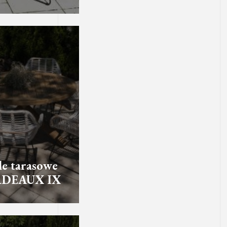
e tarasowe
DEAUX IX