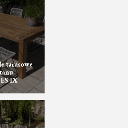
e tarasowe
ttanu
ES IX