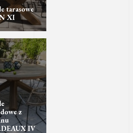
e tarasowe
N XI
le
dowe z
anu
DEAUX IV