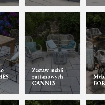
do
Zestaw mebli
MES
rattanowych
Mebl
CANNES
BOR