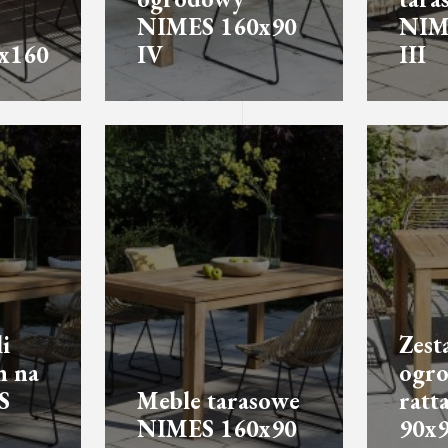
NIMES 160x90
NIM
x160
IV
III
i
Zest
h na
ogro
S
Meble tarasowe
rat
NIMES 160x90
90x9