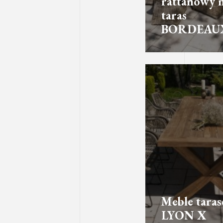
rattanowy 
taras
BORDEAU
Meble tara
LYON X