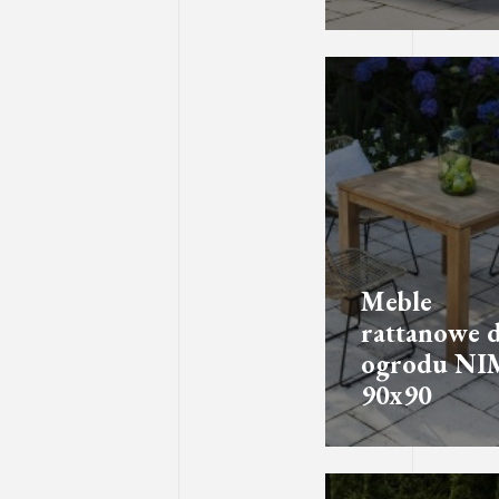
Meble
rattanowe 
ogrodu NI
90x90