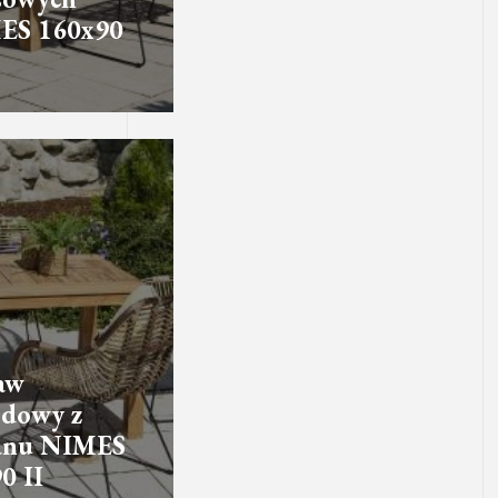
ES 160x90
aw
dowy z
tanu NIMES
0 II