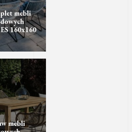
let mebli
odowych
ES 160x160
aw mebli
sowych