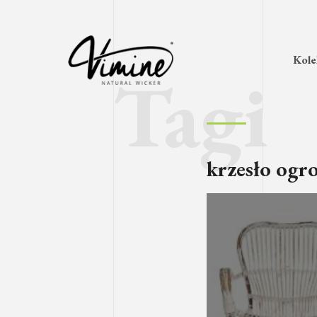
Kole
krzesło ogr