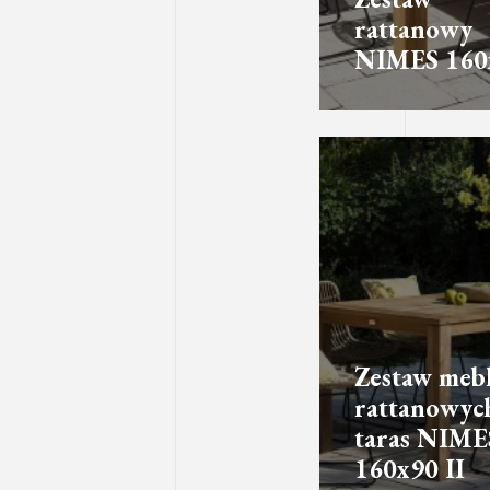
rattanowy
NIMES 160
Zestaw mebl
rattanowyc
taras NIME
160x90 II