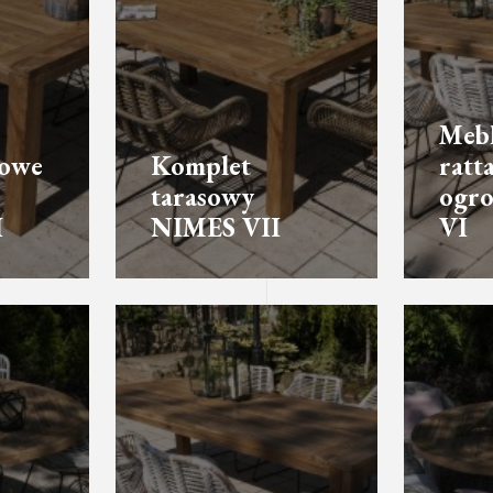
Meb
sowe
Komplet
ratt
tarasowy
ogr
I
NIMES VII
VI