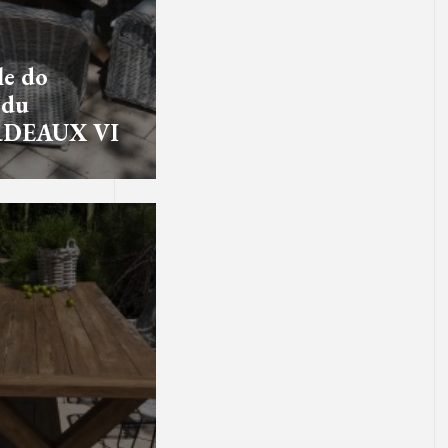
e do
odu
DEAUX VI