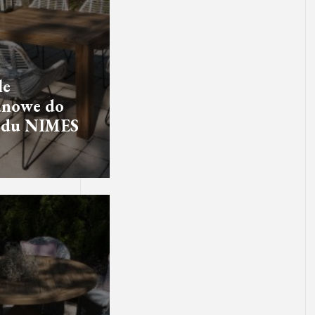
le
anowe do
odu NIMES