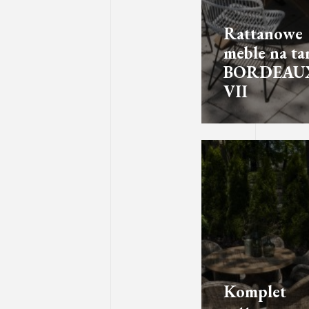
Rattanowe
meble na ta
BORDEAU
VII
Komplet