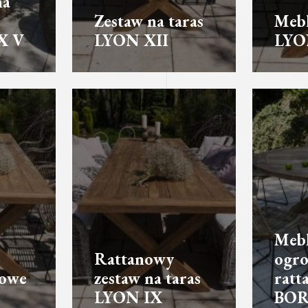
na
Zestaw na taras
Mebl
X V
LYON XII
LYO
Meb
Rattanowy
ogro
sowe
zestaw na taras
ratt
LYON IX
BOR