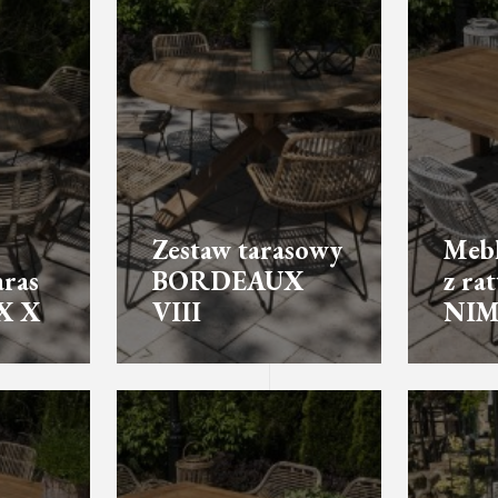
Zestaw tarasowy
Mebl
aras
BORDEAUX
z ra
X X
VIII
NIM