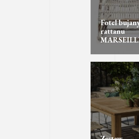
Fotel bujany
rattanu
MARSEILL
Zestaw