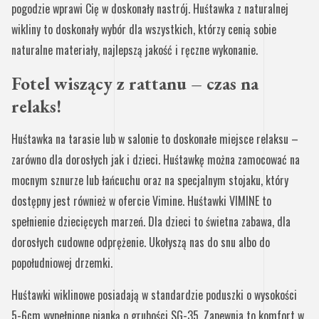
pogodzie wprawi Cię w doskonały nastrój. Huśtawka z naturalnej
wikliny to doskonały wybór dla wszystkich, którzy cenią sobie
naturalne materiały, najlepszą jakość i ręczne wykonanie.
Fotel wiszący z rattanu – czas na
relaks!
Huśtawka na tarasie lub w salonie to doskonałe miejsce relaksu –
zarówno dla dorosłych jak i dzieci. Huśtawkę można zamocować na
mocnym sznurze lub łańcuchu oraz na specjalnym stojaku, który
dostępny jest również w ofercie Vimine. Huśtawki VIMINE to
spełnienie dziecięcych marzeń. Dla dzieci to świetna zabawa, dla
dorosłych cudowne odprężenie. Ukołyszą nas do snu albo do
popołudniowej drzemki.
Huśtawki wiklinowe posiadają w standardzie poduszki o wysokości
5-6cm wypełnione pianką o grubości SG-35. Zapewnia to komfort w