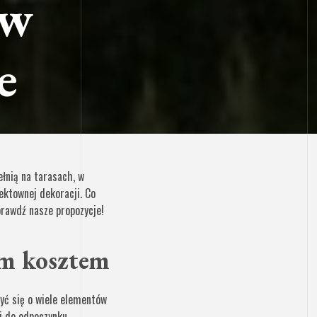
 w
e
łnią na tarasach, w
ektownej dekoracji. Co
rawdź nasze propozycje!
im kosztem
zyć się o wiele elementów
i do odpoczynku,