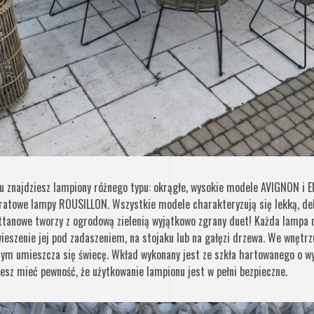
znajdziesz lampiony różnego typu: okrągłe, wysokie modele AVIGNON i EM
ratowe lampy ROUSILLON. Wszystkie modele charakteryzują się lekką, de
ttanowe tworzy z ogrodową zielenią wyjątkowo zgrany duet! Każda lampa 
ieszenie jej pod zadaszeniem, na stojaku lub na gałęzi drzewa. We wnętr
órym umieszcza się świecę. Wkład wykonany jest ze szkła hartowanego o w
sz mieć pewność, że użytkowanie lampionu jest w pełni bezpieczne.