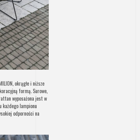
ILION, okrągłe i niższe
koracyjną formą. Surowe,
rattan wyposażona jest w
zu każdego lampionu
ysokiej odporności na