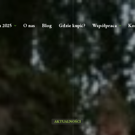
a 2025
O nas
Blog
Gdzie kupić?
Współpraca
Ko
AKTUALNOŚCI