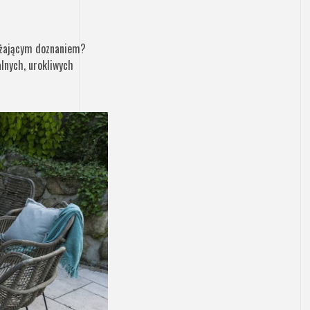
rężającym doznaniem?
lnych, urokliwych