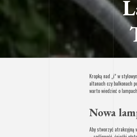
L
Kropką nad „i” w stylowy
altanach czy balkonach p
warto wiedzieć o lampach
Nowa lamp
Aby stworzyć atrakcyjną w
– roślinność, ścieżki uła