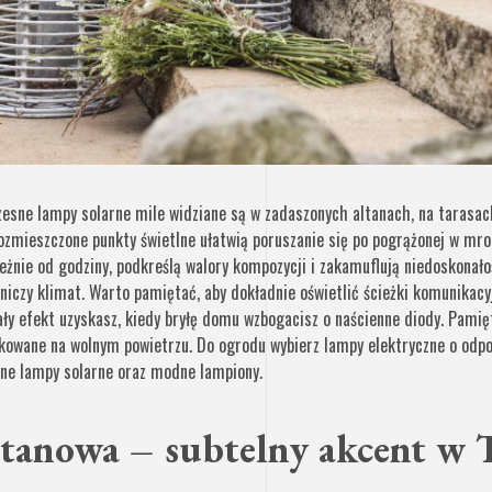
esne lampy solarne mile widziane są w zadaszonych altanach, na tarasach
rozmieszczone punkty świetlne ułatwią poruszanie się po pogrążonej w mro
eżnie od godziny, podkreślą walory kompozycji i zakamuflują niedoskonało
iczy klimat. Warto pamiętać, aby dokładnie oświetlić ścieżki komunikacyj
ły efekt uzyskasz, kiedy bryłę domu wzbogacisz o naścienne diody. Pamięt
kowane na wolnym powietrzu. Do ogrodu wybierz lampy elektryczne o odpo
ne lampy solarne oraz modne lampiony.
tanowa – subtelny akcent w