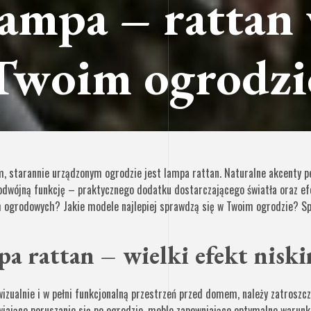
ampa – rattan
Twoim ogrodzi
m, starannie urządzonym ogrodzie jest lampa rattan. Naturalne akcenty pe
odwójną funkcję – praktycznego dodatku dostarczającego światła oraz ef
 ogrodowych? Jakie modele najlepiej sprawdzą się w Twoim ogrodzie? Sp
a rattan – wielki efekt nisk
izualnie i w pełni funkcjonalną przestrzeń przed domem, należy zatroszc
twiające poruszanie się po ogrodzie, meble zapewniające optymalne warunk