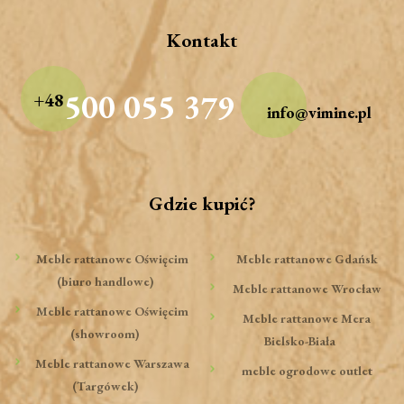
Kontakt
500 055 379
+48
info@vimine.pl
Gdzie kupić?
Meble rattanowe Oświęcim
Meble rattanowe Gdańsk
(biuro handlowe)
Meble rattanowe Wrocław
Meble rattanowe Oświęcim
Meble rattanowe Mera
(showroom)
Bielsko-Biała
Meble rattanowe Warszawa
meble ogrodowe outlet
(Targówek)