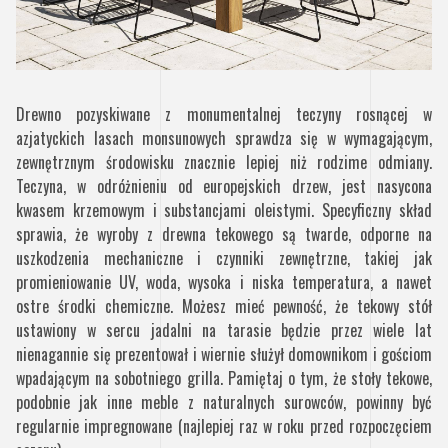
Drewno pozyskiwane z monumentalnej teczyny rosnącej w
azjatyckich lasach monsunowych sprawdza się w wymagającym,
zewnętrznym środowisku znacznie lepiej niż rodzime odmiany.
Teczyna, w odróżnieniu od europejskich drzew, jest nasycona
kwasem krzemowym i substancjami oleistymi. Specyficzny skład
sprawia, że wyroby z drewna tekowego są twarde, odporne na
uszkodzenia mechaniczne i czynniki zewnętrzne, takiej jak
promieniowanie UV, woda, wysoka i niska temperatura, a nawet
ostre środki chemiczne. Możesz mieć pewność, że tekowy stół
ustawiony w sercu jadalni na tarasie będzie przez wiele lat
nienagannie się prezentował i wiernie służył domownikom i gościom
wpadającym na sobotniego grilla. Pamiętaj o tym, że stoły tekowe,
podobnie jak inne meble z naturalnych surowców, powinny być
regularnie impregnowane (najlepiej raz w roku przed rozpoczęciem