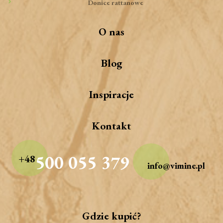
Donice rattanowe
O nas
Blog
Inspiracje
Kontakt
500 055 379
+48
info@vimine.pl
Gdzie kupić?