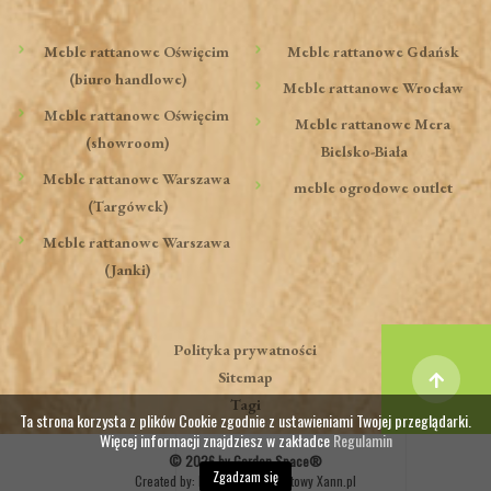
Meble rattanowe Oświęcim
Meble rattanowe Gdańsk
(biuro handlowe)
Meble rattanowe Wrocław
Meble rattanowe Oświęcim
Meble rattanowe Mera
(showroom)
Bielsko-Biała
Meble rattanowe Warszawa
meble ogrodowe outlet
(Targówek)
Meble rattanowe Warszawa
(Janki)
Polityka prywatności
Sitemap
Tagi
Ta strona korzysta z plików Cookie zgodnie z ustawieniami Twojej przeglądarki.
Więcej informacji znajdziesz w zakładce
Regulamin
© 2026 by Garden Space®
Zgadzam się
Created by:
Marketing internetowy Xann.pl