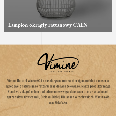
Lampion okrągły rattanowy CAEN
Vimine Natural Wicker® to ekskluzywna marka oferująca meble i akcesoria
ogrodowe z naturalnego rattanu oraz drewna tekowego. Nasze produkty mogą
Państwo zakupić online pod adresem www.gardenspace.pl oraz w salonach
sprzedaży w Oświęcimiu, Bielsku-Białej, Bielanach Wrocławskich, Warszawie
oraz Gdańsku.