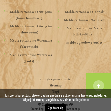
Meble rattanowe Oświęcim
Meble rattanowe Gdańsk
(biuro handlowe)
Meble rattanowe Wrocław
Meble rattanowe Oświęcim
Meble rattanowe Mera
(showroom)
Bielsko-Biała
Meble rattanowe Warszawa
meble ogrodowe outlet
(Targówek)
Meble rattanowe Warszawa
(Janki)
Polityka prywatności
Sitemap
Tagi
Ta strona korzysta z plików Cookie zgodnie z ustawieniami Twojej przeglądarki.
Więcej informacji znajdziesz w zakładce
Regulamin
© 2026 by Garden Space®
Zgadzam się
Created by:
Marketing internetowy Xann.pl