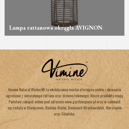
Lampa rattanowa okrągła AVIGNON
Vimine Natural Wicker® to ekskluzywna marka oferująca meble i akcesoria
ogrodowe z naturalnego rattanu oraz drewna tekowego. Nasze produkty mogą
Państwo zakupić online pod adresem www.gardenspace.pl oraz w salonach
sprzedaży w Oświęcimiu, Bielsku-Białej, Bielanach Wrocławskich, Warszawie
oraz Gdańsku.