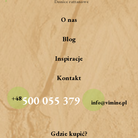
Donice rattanowe
O nas
Blog
Inspiracje
Kontakt
500 055 379
+48
info@vimine.pl
Gdzie kupić?