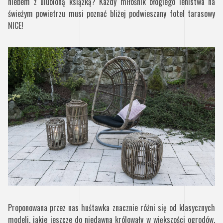
niebem z ulubioną książką? Każdy miłośnik błogiego lenistwa na
świeżym powietrzu musi poznać bliżej podwieszany fotel tarasowy
NICE!
Proponowana przez nas huśtawka znacznie różni się od klasycznych
modeli, jakie jeszcze do niedawna królowały w większości ogrodów.