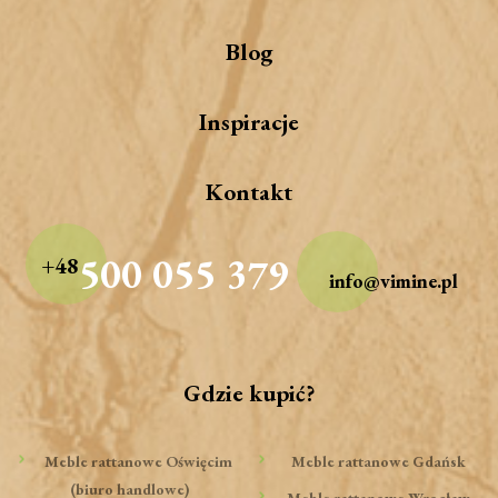
Blog
Inspiracje
Kontakt
500 055 379
+48
info@vimine.pl
Gdzie kupić?
Meble rattanowe Oświęcim
Meble rattanowe Gdańsk
(biuro handlowe)
Meble rattanowe Wrocław