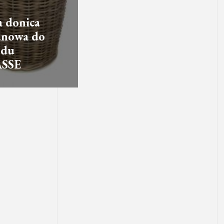
 donica
anowa do
odu
SSE