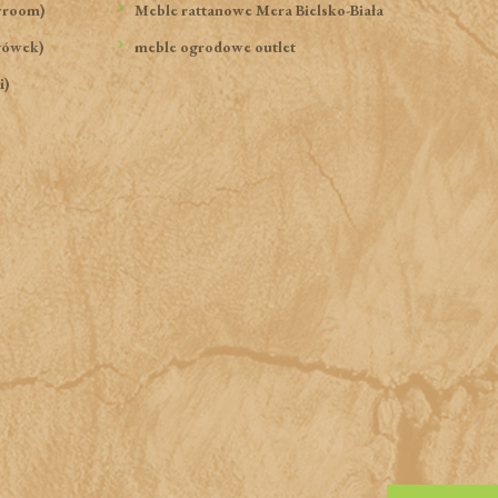
wroom)
Meble rattanowe Mera Bielsko-Biała
gówek)
meble ogrodowe outlet
i)