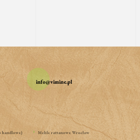
info@vimine.pl
o handlowe)
Meble rattanowe Wrocław