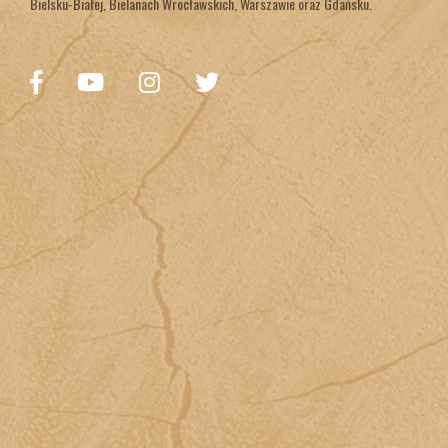
Bielsku-Białej, Bielanach Wrocławskich, Warszawie oraz Gdańsku.