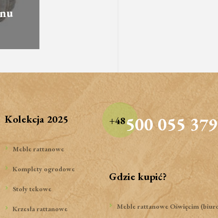
anu
Kolekcja 2025
500 055 379
+48
Meble rattanowe
Komplety ogrodowe
Gdzie kupić?
Stoły tekowe
Meble rattanowe Oświęcim (biur
Krzesła rattanowe