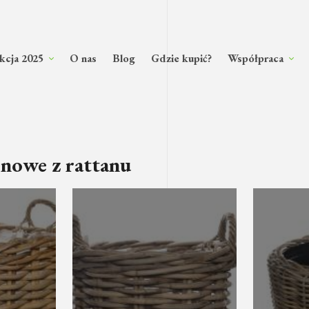
kcja 2025
O nas
Blog
Gdzie kupić?
Współpraca
onowe z rattanu