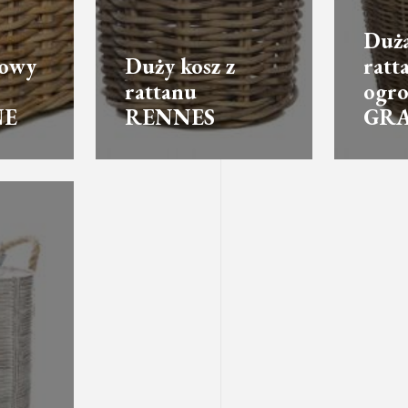
Duża
nowy
Duży kosz z
ratt
rattanu
ogr
NE
RENNES
GRA