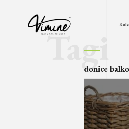
Kole
donice balk