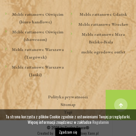
Meble rattanowe Oświęcim
Meble rattanowe Gdańsk
(biuro handlowe)
Meble rattanowe Wrocław
Meble rattanowe Oświęcim
Meble rattanowe Mera
(showroom)
Bielsko-Biała
Meble rattanowe Warszawa
meble ogrodowe outlet
(Targówek)
Meble rattanowe Warszawa
(Janki)
Polityka prywatności
Sitemap
Tagi
Ta strona korzysta z plików Cookie zgodnie z ustawieniami Twojej przeglądarki.
Więcej informacji znajdziesz w zakładce
Regulamin
© 2026 by Garden Space®
Zgadzam się
Created by:
Marketing internetowy Xann.pl