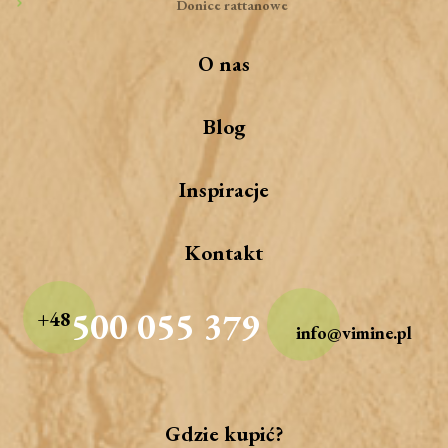
Donice rattanowe
O nas
Blog
Inspiracje
Kontakt
500 055 379
+48
info@vimine.pl
Gdzie kupić?