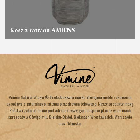
Kosz z rattanu AMIENS
Vimine Natural Wicker® to ekskluzywna marka oferująca meble i akcesoria
ogrodowe z naturalnego rattanu oraz drewna tekowego. Nasze produkty mogą
Państwo zakupić online pod adresem www.gardenspace.pl oraz w salonach
sprzedaży w Oświęcimiu, Bielsku-Białej, Bielanach Wrocławskich, Warszawie
oraz Gdańsku.