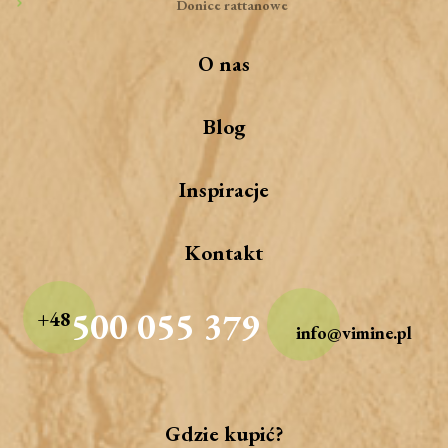
Donice rattanowe
O nas
Blog
Inspiracje
Kontakt
500 055 379
+48
info@vimine.pl
Gdzie kupić?