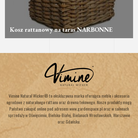
Kosz rattanowy na taras NARBONNE
Vimine Natural Wicker® to ekskluzywna marka oferująca meble i akcesoria
ogrodowe z naturalnego rattanu oraz drewna tekowego. Nasze produkty mogą
Państwo zakupić online pod adresem www.gardenspace.pl oraz w salonach
sprzedaży w Oświęcimiu, Bielsku-Białej, Bielanach Wrocławskich, Warszawie
oraz Gdańsku.