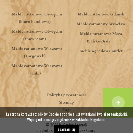
Meble rattanowe Oświęcim
Meble rattanowe Gdańsk
(biuro handlowe)
Meble rattanowe Wrocław
Meble rattanowe Oświęcim
Meble rattanowe Mera
(showroom)
Bielsko-Biała
Meble rattanowe Warszawa
meble ogrodowe outlet
(Targówek)
Meble rattanowe Warszawa
(Janki)
Polityka prywatności
Sitemap
Tagi
Ta strona korzysta z plików Cookie zgodnie z ustawieniami Twojej przeglądarki.
Więcej informacji znajdziesz w zakładce
Regulamin
© 2026 by Garden Space®
Zgadzam się
Created by:
Marketing internetowy Xann.pl