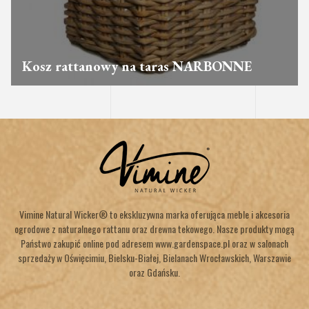
Kosz rattanowy na taras NARBONNE
Vimine Natural Wicker® to ekskluzywna marka oferująca meble i akcesoria
ogrodowe z naturalnego rattanu oraz drewna tekowego. Nasze produkty mogą
Państwo zakupić online pod adresem www.gardenspace.pl oraz w salonach
sprzedaży w Oświęcimiu, Bielsku-Białej, Bielanach Wrocławskich, Warszawie
oraz Gdańsku.