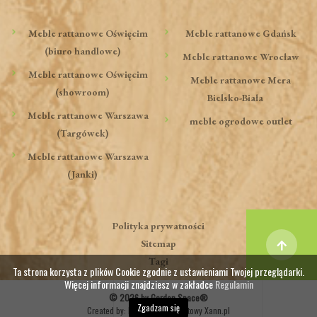
Meble rattanowe Oświęcim
Meble rattanowe Gdańsk
(biuro handlowe)
Meble rattanowe Wrocław
Meble rattanowe Oświęcim
Meble rattanowe Mera
(showroom)
Bielsko-Biała
Meble rattanowe Warszawa
meble ogrodowe outlet
(Targówek)
Meble rattanowe Warszawa
(Janki)
Polityka prywatności
Sitemap
Tagi
Ta strona korzysta z plików Cookie zgodnie z ustawieniami Twojej przeglądarki.
Więcej informacji znajdziesz w zakładce
Regulamin
© 2026 by Garden Space®
Zgadzam się
Created by:
Marketing internetowy Xann.pl