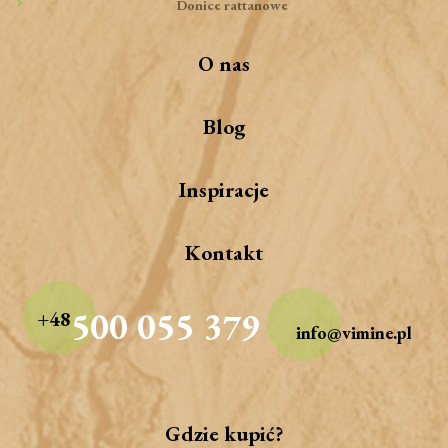
Donice rattanowe
O nas
Blog
Inspiracje
Kontakt
500 055 379
+48
info@vimine.pl
Gdzie kupić?