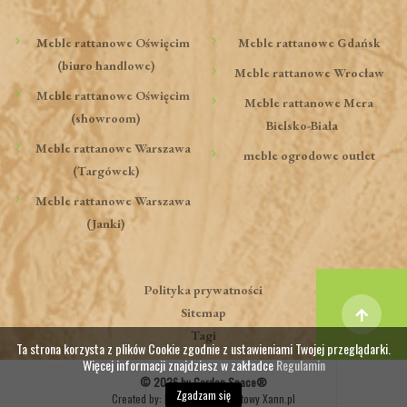
Meble rattanowe Oświęcim
Meble rattanowe Gdańsk
(biuro handlowe)
Meble rattanowe Wrocław
Meble rattanowe Oświęcim
Meble rattanowe Mera
(showroom)
Bielsko-Biała
Meble rattanowe Warszawa
meble ogrodowe outlet
(Targówek)
Meble rattanowe Warszawa
(Janki)
Polityka prywatności
Sitemap
Tagi
Ta strona korzysta z plików Cookie zgodnie z ustawieniami Twojej przeglądarki.
Więcej informacji znajdziesz w zakładce
Regulamin
© 2026 by Garden Space®
Zgadzam się
Created by:
Marketing internetowy Xann.pl