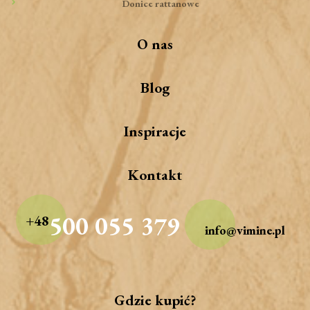
Donice rattanowe
O nas
Blog
Inspiracje
Kontakt
500 055 379
+48
info@vimine.pl
Gdzie kupić?