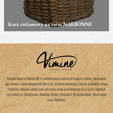
Kosz rattanowy na taras NARBONNE
Vimine Natural Wicker® to ekskluzywna marka oferująca meble i akcesoria
ogrodowe z naturalnego rattanu oraz drewna tekowego. Nasze produkty mogą
Państwo zakupić online pod adresem www.gardenspace.pl oraz w salonach
sprzedaży w Oświęcimiu, Bielsku-Białej, Bielanach Wrocławskich, Warszawie
oraz Gdańsku.