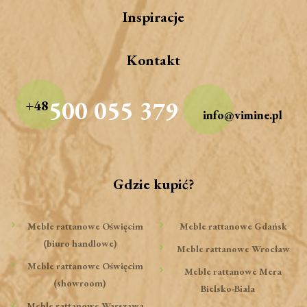
Inspiracje
Kontakt
500 055 379
+48
info@vimine.pl
Gdzie kupić?
Meble rattanowe Oświęcim
Meble rattanowe Gdańsk
(biuro handlowe)
Meble rattanowe Wrocław
Meble rattanowe Oświęcim
Meble rattanowe Mera
(showroom)
Bielsko-Biała
Meble rattanowe Warszawa