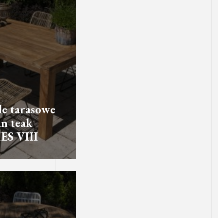
e tarasowe
an teak
ES VIII