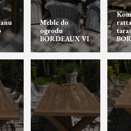
Kom
tanu
Meble do
ratt
o
ogrodu
tara
BORDEAUX VI
BOR