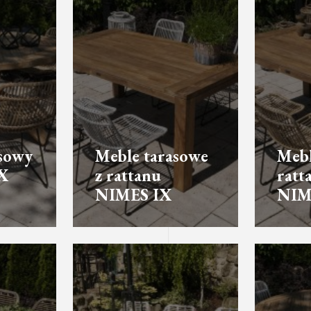
asowy
Meble tarasowe
Mebl
X
z rattanu
ratt
NIMES IX
NIM