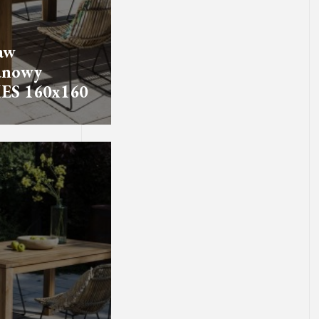
aw
anowy
ES 160x160