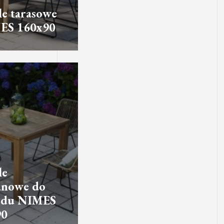
e tarasowe
ES 160x90
le
anowe do
odu NIMES
90