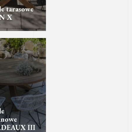
e tarasowe
N X
le
anowe
DEAUX III