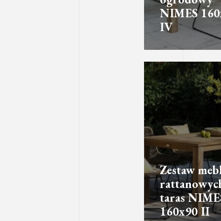
NIMES 160
IV
Zestaw mebl
rattanowyc
taras NIME
160x90 II