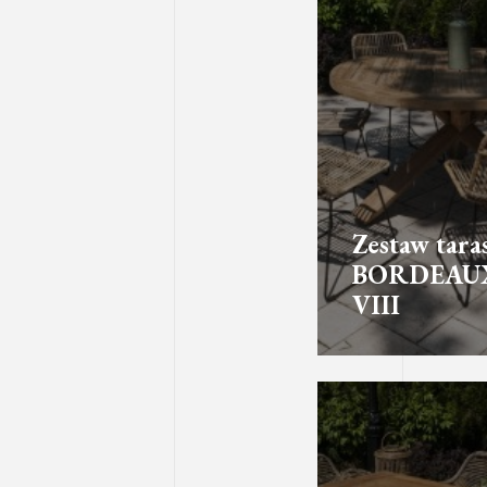
Zestaw tar
BORDEAU
VIII