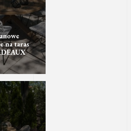
tanowe
e na taras
RDEAUX