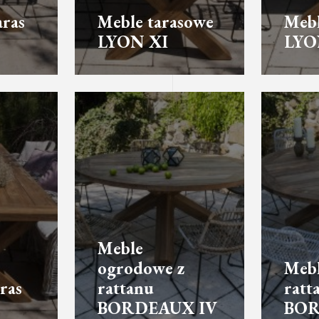
aras
Meble tarasowe
Mebl
LYON XI
LYO
Meble
ogrodowe z
Meb
ras
rattanu
ratt
BORDEAUX IV
BOR