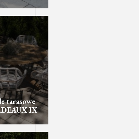
e tarasowe
DEAUX IX