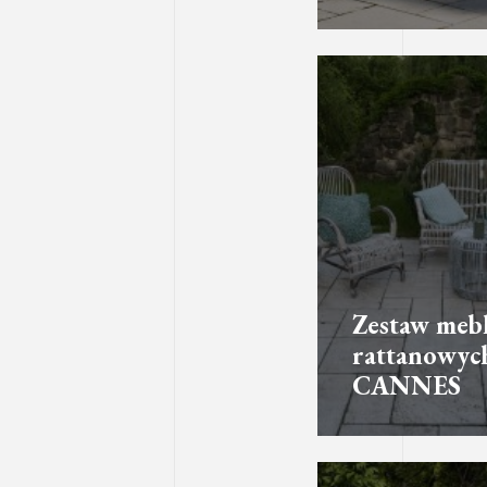
Zestaw mebl
rattanowyc
CANNES