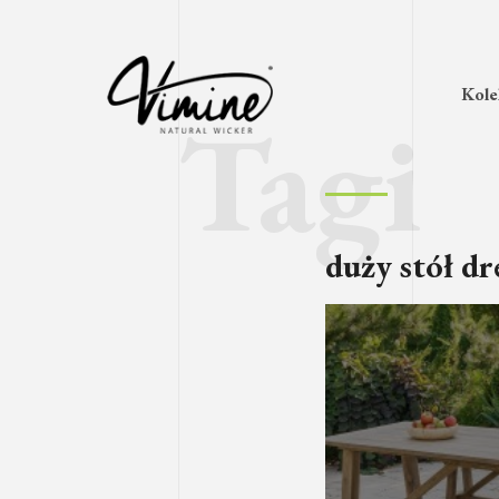
Kole
duży stół d