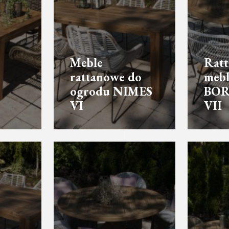
Meble
Rat
rattanowe do
mebl
ogrodu NIMES
BO
VI
VII