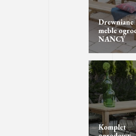
Drewniane
meble ogro
NANCY
Komplet
ogrodowy