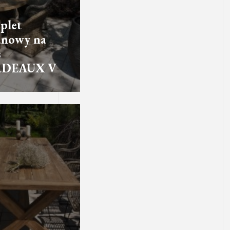
plet
anowy na
s
DEAUX V