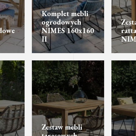
Komplet mebli
ogrodowych
Zest
dowe
NIMES 160x160
ratt
II
NIM
Zestaw mebli
tarasowych