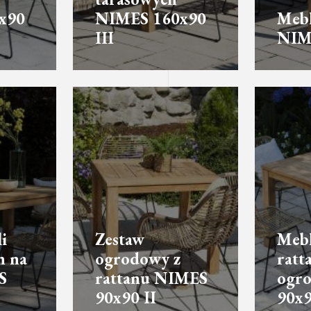
x90
NIMES 160x90
Mebl
III
NIM
i
Zestaw
Meb
h na
ogrodowy z
ratt
S
rattanu NIMES
ogr
90x90 II
90x