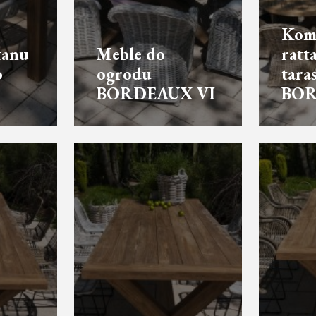
Kom
tanu
Meble do
ratt
o
ogrodu
tara
BORDEAUX VI
BOR