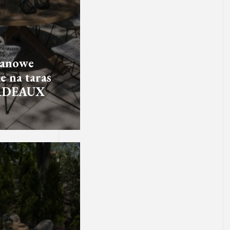
tanowe
e na taras
RDEAUX