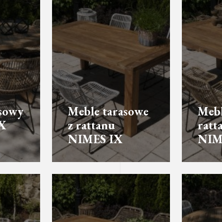
asowy
Meble tarasowe
Mebl
X
z rattanu
ratt
NIMES IX
NIM