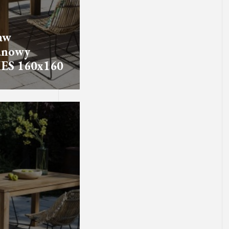
aw
anowy
ES 160x160