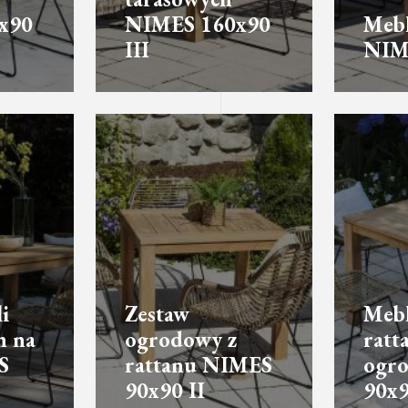
x90
NIMES 160x90
Mebl
III
NIM
i
Zestaw
Meb
h na
ogrodowy z
ratt
S
rattanu NIMES
ogr
90x90 II
90x