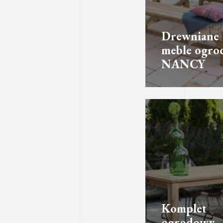
Drewniane
meble ogro
NANCY
Komplet
ogrodowy