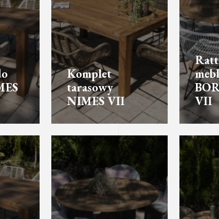
Rat
do
Komplet
mebl
MES
tarasowy
BO
NIMES VII
VII