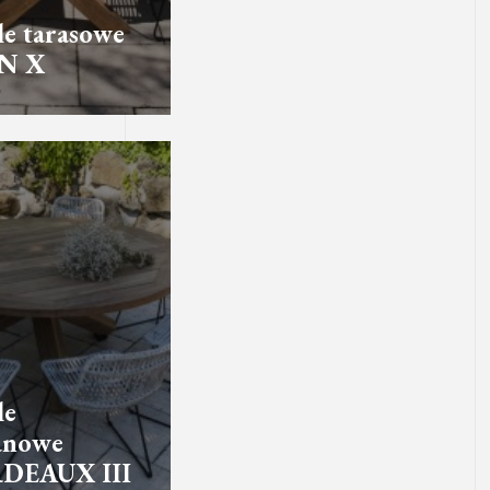
e tarasowe
N X
le
anowe
DEAUX III