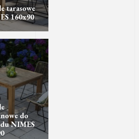
e tarasowe
ES 160x90
le
anowe do
odu NIMES
90