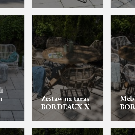
i
h
Zestaw na taras
Mebl
BORDEAUX X
BOR