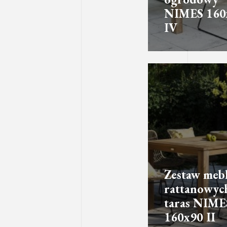
NIMES 160
IV
Zestaw mebl
rattanowyc
taras NIME
160x90 II