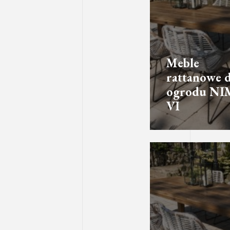
Meble
rattanowe 
ogrodu NI
VI