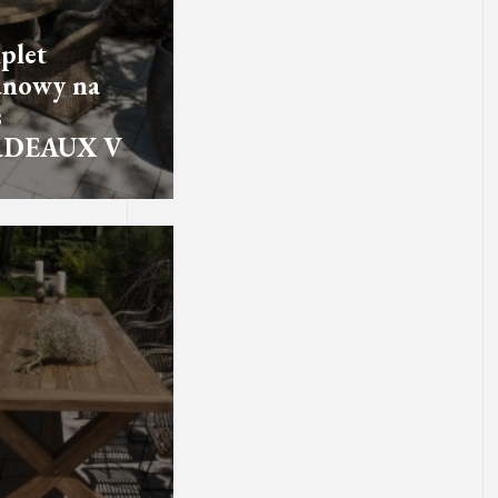
plet
anowy na
s
DEAUX V