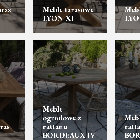
aras
Meble tarasowe
Mebl
LYON XI
LYO
Meble
ogrodowe z
Meb
ras
rattanu
ratt
BORDEAUX IV
BOR