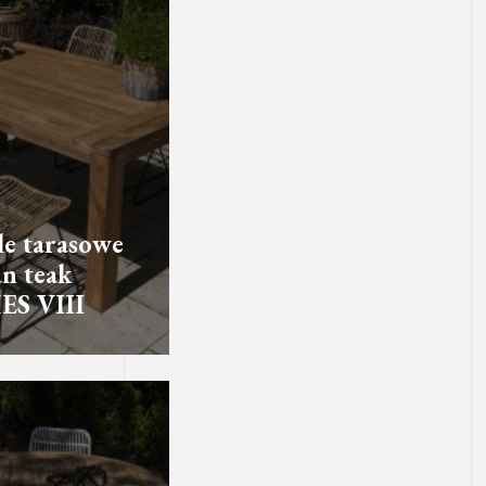
e tarasowe
an teak
ES VIII