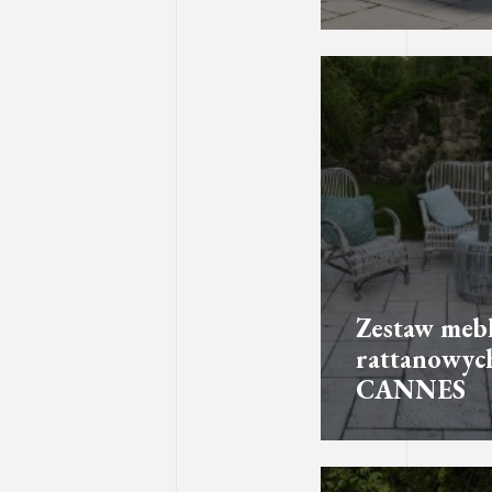
Zestaw mebl
rattanowyc
CANNES