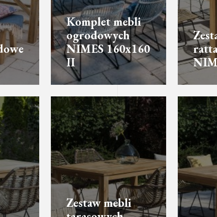
Komplet mebli
ogrodowych
Zest
dowe
NIMES 160x160
ratt
II
NIM
Zestaw mebli
tarasowych