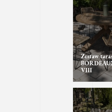
Zestaw tar
BORDEAU
VIII