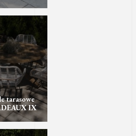
e tarasowe
DEAUX IX