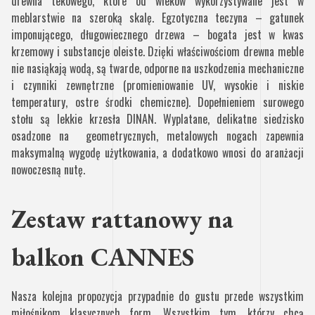
drewna tekowego, które od wieków wykorzystywane jest w
meblarstwie na szeroką skalę. Egzotyczna teczyna – gatunek
imponującego, długowiecznego drzewa – bogata jest w kwas
krzemowy i substancje oleiste. Dzięki właściwościom drewna meble
nie nasiąkają wodą, są twarde, odporne na uszkodzenia mechaniczne
i czynniki zewnętrzne (promieniowanie UV, wysokie i niskie
temperatury, ostre środki chemiczne). Dopełnieniem surowego
stołu są lekkie krzesła DINAN. Wyplatane, delikatne siedzisko
osadzone na geometrycznych, metalowych nogach zapewnia
maksymalną wygodę użytkowania, a dodatkowo wnosi do aranżacji
nowoczesną nutę.
Zestaw rattanowy na
balkon CANNES
Nasza kolejna propozycja przypadnie do gustu przede wszystkim
miłośnikom klasycznych form. Wszystkim tym, którzy chcą