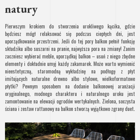
natury
Pierwszym krokiem do stworzenia urokliwego kącika, gdzie
będziesz mógł relaksować się podczas ciepłych dni, jest
uporządkowanie przestrzeni. Jeśli do tej pory balkon pełnił funkcję
składziku albo suszarni na pranie, najwyższa pora na zmiany! Zanim
zaczniesz wybierać meble, uporządkuj balkon – usuń z niego zbędne
elementy i dokładnie umyj każdy zakamarek. Może warto wymienić
nieestetyczną, staromodną wykładzinę na podłogę z płyt
imitujących naturalne drewno albo stylowe, wielkoformatowe
płytki? Pewnym sposobem na dodanie balkonowej aranżacji
oryginalnego, modnego charakteru i naturalnego uroku jest
zamontowanie na elewacji ogrodów wertykalnych. Zielona, soczysta
ściana i zestaw rattanowy na balkon stworzą wyjątkowo zgrany duet.