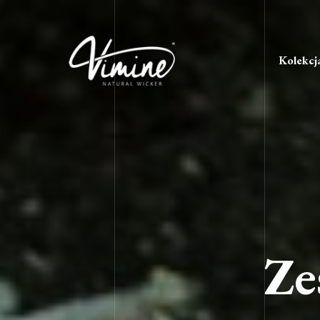
Kolekcj
Ze