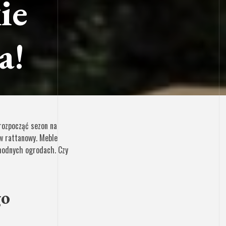
ie
a!
rozpocząć sezon na
w rattanowy. Meble
modnych ogrodach. Czy
go