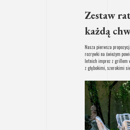
Zestaw r
każdą chw
Nasza pierwsza propozycj
rozrywki na świeżym powi
letnich imprez z grillem 
z głębokimi, szerokimi s