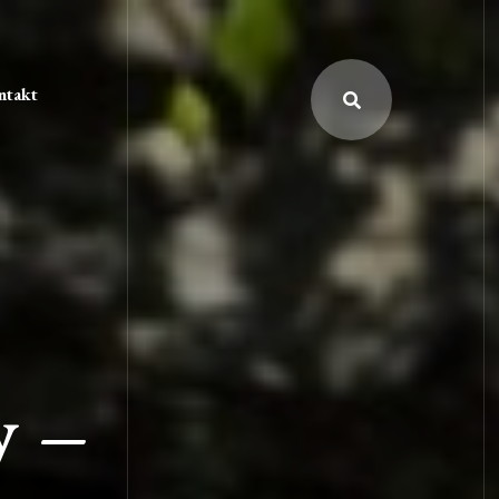
ntakt
y –