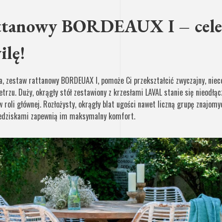
attanowy BORDEAUX I – cele
ilę!
a, zestaw rattanowy BORDEUAX I, pomoże Ci przekształcić zwyczajny, nie
etrzu. Duży, okrągły stół zestawiony z krzesłami LAVAL stanie się nieodł
w roli głównej. Rozłożysty, okrągły blat ugości nawet liczną grupę znajom
iedziskami zapewnią im maksymalny komfort.