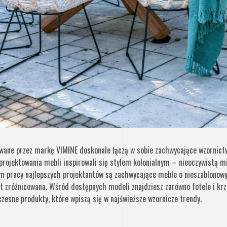
ane przez markę VIMINE doskonale łączą w sobie zachwycające wzornictw
projektowania mebli inspirowali się stylem kolonialnym – nieoczywistą mi
em pracy najlepszych projektantów są zachwycające meble o nieszablonow
st zróżnicowana. Wśród dostępnych modeli znajdziesz zarówno fotele i krz
oczesne produkty, które wpiszą się w najświeższe wzornicze trendy.