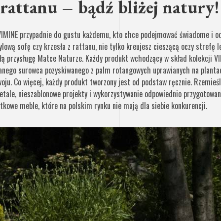
rattanu – bądź bliżej natury!
 VIMINE przypadnie do gustu każdemu, kto chce podejmować świadome i od
lową sofę czy krzesła z rattanu, nie tylko kreujesz cieszącą oczy strefę l
ą przysługę Matce Naturze. Każdy produkt wchodzący w skład kolekcji VI
anego surowca pozyskiwanego z palm rotangowych uprawianych na plantac
oju. Co więcej, każdy produkt tworzony jest od podstaw ręcznie. Rzemieśl
detale, nieszablonowe projekty i wykorzystywanie odpowiednio przygotowa
ątkowe meble, które na polskim rynku nie mają dla siebie konkurencji.