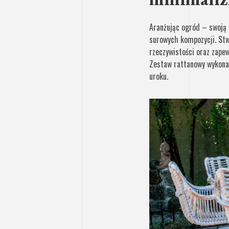
Aranżując ogród – swoją 
surowych kompozycji. Stw
rzeczywistości oraz zape
Zestaw rattanowy wykonany
uroku.