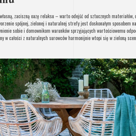
własną, zaciszną oazę relaksu – warto odejść od sztucznych materiałów, 
orzenie spójnej, zielonej i naturalnej strefy jest doskonałym sposobem n
wnienie sobie i domownikom warunków sprzyjających wartościowemu odpoc
 w całości z naturalnych surowców harmonijnie wtopi się w zieloną scener