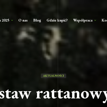
a 2025
O nas
Blog
Gdzie kupić?
Współpraca
Ko
AKTUALNOŚCI
staw rattanow