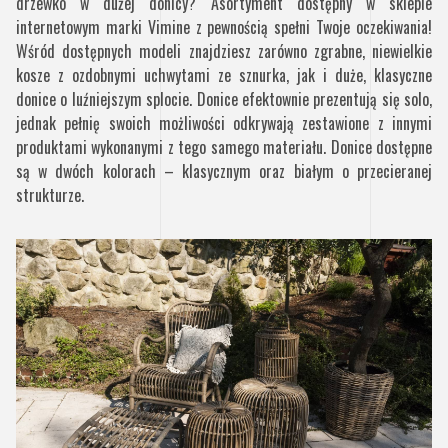
drzewko w dużej donicy? Asortyment dostępny w sklepie
internetowym marki Vimine z pewnością spełni Twoje oczekiwania!
Wśród dostępnych modeli znajdziesz zarówno zgrabne, niewielkie
kosze z ozdobnymi uchwytami ze sznurka, jak i duże, klasyczne
donice o luźniejszym splocie. Donice efektownie prezentują się solo,
jednak pełnię swoich możliwości odkrywają zestawione z innymi
produktami wykonanymi z tego samego materiału. Donice dostępne
są w dwóch kolorach – klasycznym oraz białym o przecieranej
strukturze.