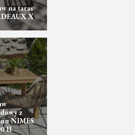
aw na taras
DEAUX X
aw
dowy z
tanu NIMES
0 II