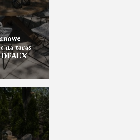
tanowe
e na taras
RDEAUX