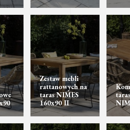
Zestaw mebli
rattanowych na
Kom
sowe
taras NIMES
tara
x90
160x90 II
NIM