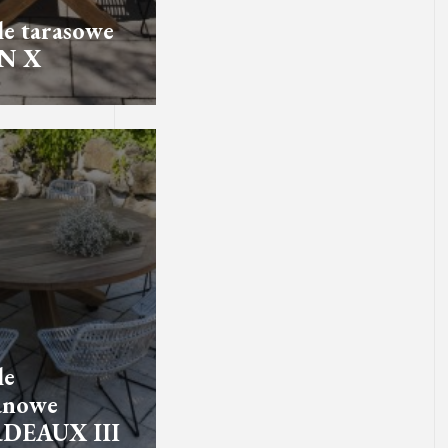
e tarasowe
N X
le
anowe
DEAUX III