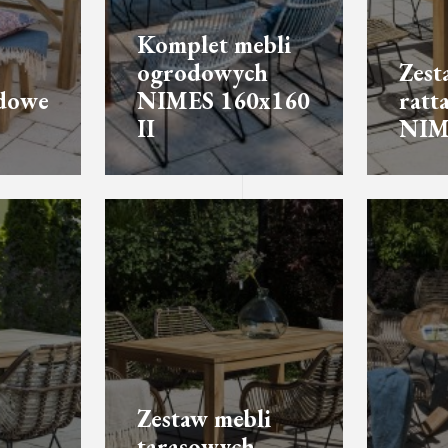
Komplet mebli
ogrodowych
Zest
dowe
NIMES 160x160
ratt
II
NIM
Zestaw mebli
tarasowych