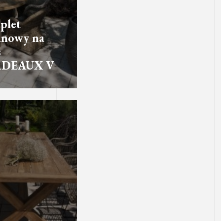
plet
anowy na
s
DEAUX V