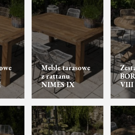
sowe
Meble tarasowe
Zest
z rattanu
BO
I
NIMES IX
VIII