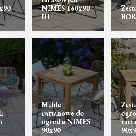
x90
NIMES 160x90
Zest
III
BOR
Meble
Zest
i
rattanowe do
ogro
h
ogrodu NIMES
rat
90x90
90x9