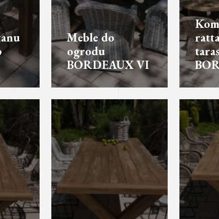
Kom
tanu
Meble do
ratt
o
ogrodu
tara
BORDEAUX VI
BOR