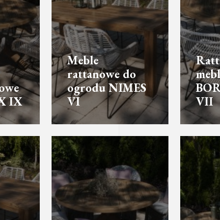
Meble
Rat
rattanowe do
mebl
sowe
ogrodu NIMES
BO
 IX
VI
VII