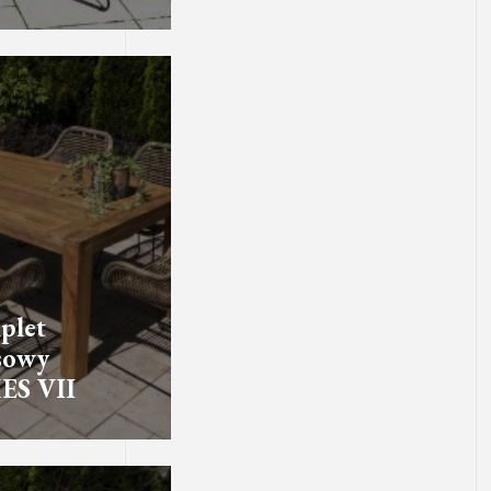
plet
sowy
ES VII