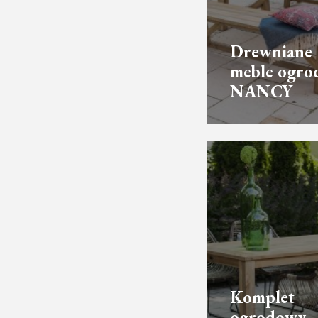
Drewniane
meble ogro
NANCY
Komplet
ogrodowy