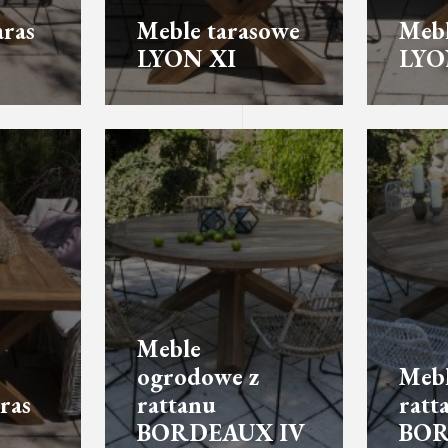
aras
Meble tarasowe
Mebl
LYON XI
LYO
Meble
ogrodowe z
Meb
ras
rattanu
ratt
BORDEAUX IV
BOR