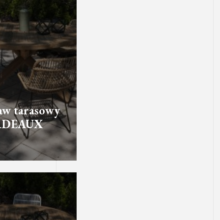
aw tarasowy
RDEAUX