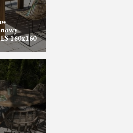
aw
anowy
ES 160x160