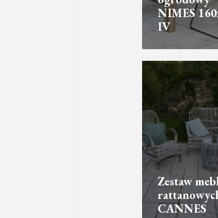
NIMES 160
IV
Zestaw mebl
rattanowyc
CANNES